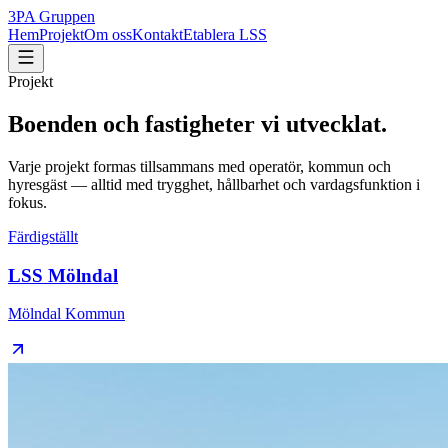
3PA Gruppen
Hem
Projekt
Om oss
Kontakt
Etablera LSS
Projekt
Boenden och fastigheter vi utvecklat.
Varje projekt formas tillsammans med operatör, kommun och
hyresgäst — alltid med trygghet, hållbarhet och vardagsfunktion i
fokus.
Färdigställt
LSS Mölndal
Mölndal Kommun