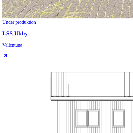
Under produktion
LSS Ubby
Vallentuna