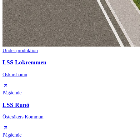
Under produktion
LSS Lokremmen
Oskarshamn
Pågående
LSS Runö
Österåkers Kommun
Pågående