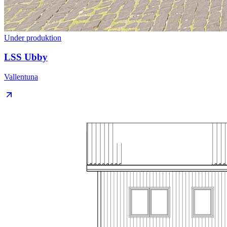
Under produktion
LSS Ubby
Vallentuna