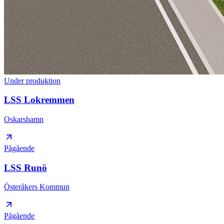
Under produktion
LSS Lokremmen
Oskarshamn
Pågående
LSS Runö
Österåkers Kommun
Pågående