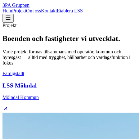
3PA Gruppen
Hem
Projekt
Om oss
Kontakt
Etablera LSS
Projekt
Boenden och fastigheter vi utvecklat.
Varje projekt formas tillsammans med operatör, kommun och
hyresgäst — alltid med trygghet, hållbarhet och vardagsfunktion i
fokus.
Färdigställt
LSS Mölndal
Mölndal Kommun